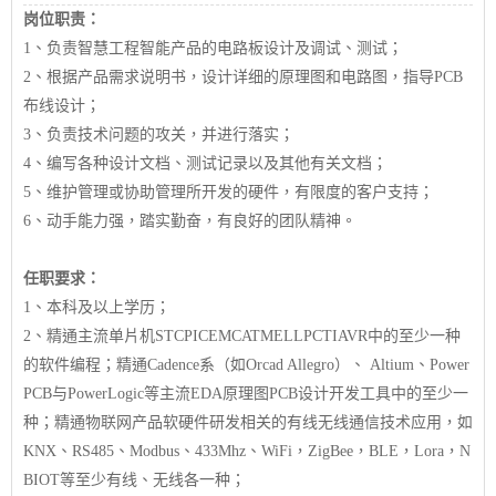
岗位职责：
1、负责智慧工程智能产品的电路板设计及调试、测试；
2、根据产品需求说明书，设计详细的原理图和电路图，指导PCB
布线设计；
3、负责技术问题的攻关，并进行落实；
4、编写各种设计文档、测试记录以及其他有关文档；
5、维护管理或协助管理所开发的硬件，有限度的客户支持；
6、动手能力强，踏实勤奋，有良好的团队精神。
任职要求：
1、本科及以上学历；
2、精通主流单片机STCPICEMCATMELLPCTIAVR中的至少一种
的软件编程；精通Cadence系（如Orcad Allegro）、 Altium、Power
PCB与PowerLogic等主流EDA原理图PCB设计开发工具中的至少一
种；精通物联网产品软硬件研发相关的有线无线通信技术应用，如
KNX、RS485、Modbus、433Mhz、WiFi，ZigBee，BLE，Lora，N
BIOT等至少有线、无线各一种；